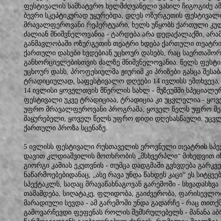
ფესტივალის სამხატვრო ხელმძღვანელი ვასილ ჩიგოგიძე ამბ
ბევრი სკეპტიკურად უყურებდა, დღეს ოზურგეთის ფესტივალი
მრავალფეროვანი რეპერტუარი, ხელს უწყობს ქართული კუ
ძალიან მნიშვნელოვანია - ტარდება არა დედაქალაქში, არა
განმავლობაში ოზურგეთის თეატრი ხდება ქართული თეატრი
ქართული დასები ხვდებიან უცხოურ დასებს, რაც საერთაშორ
განხორციელებისთვის ძალზე მნიშვნელოვანია. წელს ფესტი
უცხოურ დასს, პროფესიულმა ჟიურიმ კი პრიზები გასცა შესაბ
ტრადიციულად, საფესტივალო დღეები 14 ივლისს ემთხვევა, 
14 ივლისი ყოველთვის მწერლის სახლ - მუზეუმში სპეციალურ
ფესტივალი უკვე ტრადიციაა, ტრადიცია კი უცვლელია - ყო
უფრო მრავალფეროვანი პროგრამა, ყოველ წელს უფრო მეტ
მაყურებელი, ყოველ წელს უფრო დიდი დღესასწაული. უცვლ
ქართული პროზა სცენაზე.
5 ივლისს ფესტივალი რუსთაველის ეროვნული თეატრის სპექ
დავით კლდიაშვილის მოთხრობის „მსხვერპლი“ მიხედვით ინ
გიორგი კაშიას ეკუთვნის - თუმცა დადგმაში გვხვდება გარკ
ნაწარმოებებიდანაც, „ასე რავა უნდა წახდეს კაცი“ ეს სიტყვ
სპექტაკლს, სადაც მრავაწახნაგოვან გარემოში - სხვადასხვ
თამაშდება, სიღატაკე, ფლიდობა, გაიძვერობა, ფარისევლო
მარადიული სევდა - ამ გარემოში უნდა გადარჩე - რაც თითქ
გამოვარჩევდი ფეფენას როლის შემსრულებელს - მანანა აბ