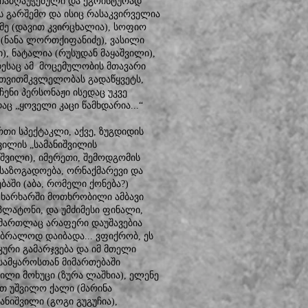
 ჩაბღაუჭებული და ეგოისტურად
ს გარშემო და ისიც რასაკვირველია
მე (დავით კვირცხალია), სოფიო
ა (ნანა ლორთქიფანიძე), ვასილი
), ნატალია (რუსუდან მაყაშვილი),
ოდესაც ამ მოცემულობის მთავარი
) თვითმკვლელობას გადაწყვეტს,
ენი პერსონაჟი ისედაც უკვე
აც „ყოველი კაცი წამხდარია...“
თი სპექტაკლი, აქვე, ზუგდიდის
ილის „სამანიშვილის
შვილი), იმერეთი, შემოდგომის
 საზოგადოება, ორნაქმარევი და
აში (აბა, რომელი ქონება?)
- ხარხარში მოთხრობილი ამბავი
 პლატონი, და უმძიმესი ფინალი,
მართლაც არაფერი დაუშავებია
 უბრალოდ დაიბადა... ვფიქრობ, ეს
ური გამარჯვება და იმ მთელი
ამყაროსთან მიმართებაში
სილი მოხუცი (ზურა ლაშხია), ელენე
თ უშვილო ქალი (მარინა
ანიშვილი (გოგი გუგუჩია),