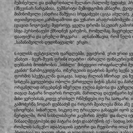
შეშინებული და დამფრთხალი მელანო (სალომე ბუღაძე), პრ
(მზევინარ ჩარგაზია), ჭეშმარიტი შემოდგომის აზნაური, ქე
მიმინოშვილი (ანდრია შამუგია) ბრეგაძეები (გიგა აბულაძე, 
თვითმყოფადი კარმიდამოთი და უუნარო არაფრისმომცემი ა
(დავით ჩოგოვაძე) მედროვე, ყველა დროში საკუთარ გამორჩ
სხვა პერსონაჟები ქმნიდნენ გარემოს, რომელმაც მაყურებელ
დააფიქრა და ცრემლი მოგვარა... აღსანიშნავია, რომ წელ
„სამანიშვილის დედინაცვალს“ ერგო.
6 ივლისს ფესტივალის ფარგლებში, ვფიქრობ, ერთ ერთი ყ
ვნახეთ - ბეერ-შევის ფრინჯ თეატრი / ისრაელი ფიზიკური/ვ
დუმბაძის მოთხრობის „სისხლი“ მიხედვით ორიგინალური მუ
კვანძი“ წარმოგვიდგინა, ოზურგეთის თეატრის მცირე სცენ
ფორმის სპექტაკლმა დაიკავა, სადაც ძალიან სწორად და ზ
სისტემა გვიყვებოდა ობოლი ქართველი ბიჭის გზასა და მა
ორგანულად ირგებდნენ იმერელი ჯულია ბებოსა და გურული
თავად პატარა ნოდარის როლებს, მართლაც დაუვიწყარი ბებო
მისი ყურებისას კიდევ ერთხელ რწმუნდები თუ რა საოცარი,
გამოძერწა ნოდარ დუმბაძემ და როგორ შეიძლება მისი ასე 
ცხოვრება, სიხარული, სიკეთე თუ ტრაგედია გასაგები იყოს
წერტილში, რომ სისხლისმიერი კავშირის აღქმა და ძალა იქ
წინააღმდეგობები და პატარა ბიჭი დააბრუნოს იქ - სადაც სის
რომლის სასცენო ადაპტაციის ავტორი და რეჟისორი იოავ მ
პროექცია და ვიდეო არტი კი ელი ლევის ეკუთვნოდა, განსა