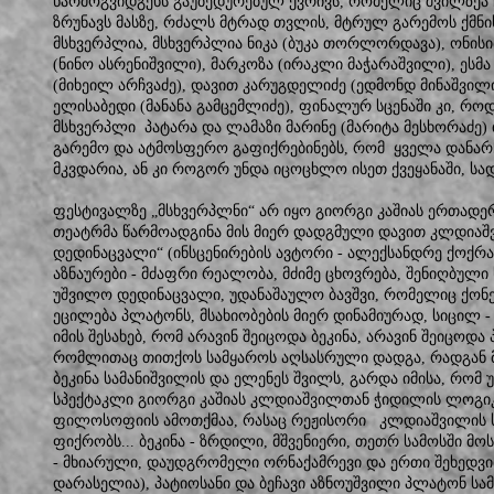
წარმოგვიდგენს გაუბედურებულ ქვრივს, რომელიც შვილზეა
ზრუნავს მასზე, რძალს მტრად თვლის, მტრულ გარემოს ქმნი
მსხვერპლია, მსხვერპლია ნიკა (ბუკა თორლორდავა), ონისი
(ნინო ასრენიშვილი), მარკოზა (ირაკლი მაჭარაშვილი), ესმ
(მიხეილ არჩვაძე), დავით კარუგდელიძე (ედმონდ მინაშვილი
ელისაბედი (მანანა გამცემლიძე), ფინალურ სცენაში კი, რ
მსხვერპლი პატარა და ლამაზი მარინე (მარიტა მესხორაძე
გარემო და ატმოსფერო გაფიქრებინებს, რომ ყველა დანარჩ
მკვდარია, ან კი როგორ უნდა იცოცხლო ისეთ ქვეყანაში, სად
ფესტივალზე „მსხვერპლნი“ არ იყო გიორგი კაშიას ერთადერ
თეატრმა წარმოადგინა მის მიერ დადგმული დავით კლდიაშვ
დედინაცვალი“ (ინსცენირების ავტორი - ალექსანდრე ქოქრა
აზნაურები - მძაფრი რეალობა, მძიმე ცხოვრება, შენიღბული
უშვილო დედინაცვალი, უდანაშაულო ბავშვი, რომელიც ქონებ
ეცილება პლატონს, მსახიობების მიერ დინამიურად, სიცილ 
იმის შესახებ, რომ არავინ შეიცოდა ბეკინა, არავინ შეიცოდა
რომლითაც თითქოს სამყაროს აღსასრული დადგა, რადგან 
ბეკინა სამანიშვილის და ელენეს შვილს, გარდა იმისა, რომ
სპექტაკლი გიორგი კაშიას კლდიაშვილთან ჭიდილის ლოგიკ
ფილოსოფიის ამოთქმაა, რასაც რეჟისორი კლდიაშვილის ს
ფიქრობს... ბეკინა - ზრდილი, მშვენიერი, თეთრ სამოსში მო
- მხიარული, დაუდგრომელი ორნაქამრევი და ერთი შეხედვი
დარასელია), პატიოსანი და ბეჩავი აზნოუშვილი პლატონ სამ