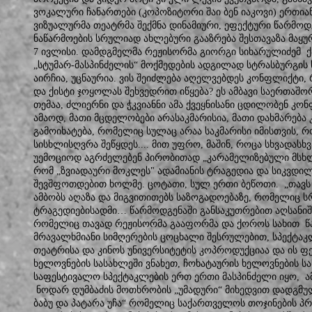
ვოკალური ჩანართები (კოპოზიტორი შაი ბენ იაკოვი) ერთიან
ვიზუალურმა თეატრმა შექმნა დინამიური, ეფექტური წარმო
ნაწარმოების სრულიად ახლებური გააზრება შესთავაზა მაყუ
7 ივლისი. დამდგმელმა რეჟისორმა გიორგი სიხარულიძემ ქ
„სტუმარ-მასპინძელის“ მოქმედების ადგილად სტრასბურგი
აირჩია, უცნაურია. ვის შეიძლება აღელვებდეს კონფლიქტი
და ქისტი ჯოყოლას შეხვედრით იწყება? ეს ამბავი საერთაშ
თემაა, ძლიერნი და ჭკვიანნი ამა ქვეყნისანი ცდილობენ კო
ამაოდ, მათი მცდელობები არასაკმარისია, მათი დახმარება
გამოიხატება, რომელიც სულაც არაა საკმარისი იმისთვის, რ
სისხლისღვრა შეწყდეს.... მით უფრო, მაშინ, როცა სხვადასხ
უემოციოდ აგრძელებენ პირობითად „კარამელიზებული მსხლი
რომ „ზვიადაური მოკლეს" ადამიანის ტრაგედია და სიკვდ
შევშფოთდებით ხოლმე. ცოტათი, სულ ერთი ბეწოთი. „თავს ნ
ამბობს აღაზა და მიგვითითებს საზოგადოებაზე, რომელიც
ტრაგედიებისადმი… წარმოდგენაში განსაკუთრებით აღსანიშ
რომელიც თავად რეჟისორმა გააფორმა და ქოროს სახით 
მრავალხმიანი სიმღერების ცოცხალი შესრულებით, სპექტაკ
თეატრისა და კინოს უნივერსიტეტის კოპროდუქციაა და ის 
ხელოვნების სასახლეში ვნახეთ, ჩოხატაურის ხელოვნების 
საფესტივალო სპექტაკლების ერთ ერთი მასპინძელი იყო, ამ
ნოდარ დუმბაძის მოთხრობის „უმადური“ მიხედვით დადგმუ
ბაბუ და პატარა უჩა“ რომელიც საქართველოს თოჯინების 