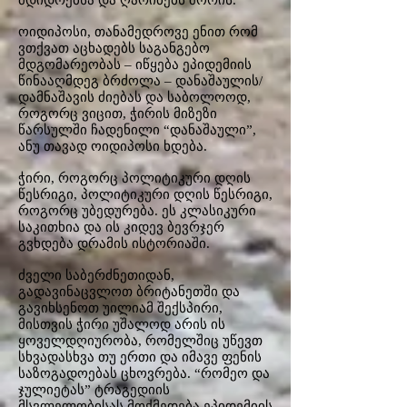
მდიდრებსა და ღარიბებს შორის.
ოიდიპოსი, თანამედროვე ენით რომ
ვთქვათ აცხადებს საგანგებო
მდგომარეობას – იწყება ეპიდემიის
წინააღმდეგ ბრძოლა – დანაშაულის/
დამნაშავის ძიებას და საბოლოოდ,
როგორც ვიცით, ჭირის მიზეზი
წარსულში ჩადენილი “დანაშაული”,
ანუ თავად ოიდიპოსი ხდება.
ჭირი, როგორც პოლიტიკური დღის
წესრიგი, პოლიტიკური დღის წესრიგი,
როგორც უბედურება. ეს კლასიკური
საკითხია და ის კიდევ ბევრჯერ
გვხდება დრამის ისტორიაში.
ძველი საბერძნეთიდან,
გადავინაცვლოთ ბრიტანეთში და
გავიხსენოთ‌ უილიამ შექსპირი,
მისთვის ჭირი უშალოდ არის ის
ყოველდღიურობა, რომელშიც უწევთ
სხვადასხვა თუ ერთი და იმავე ფენის
საზოგადოებას ცხოვრება. “რომეო და
ჯულიეტას” ტრაგედიის
მსვლელობისას მოქმედება ეპიდემიის