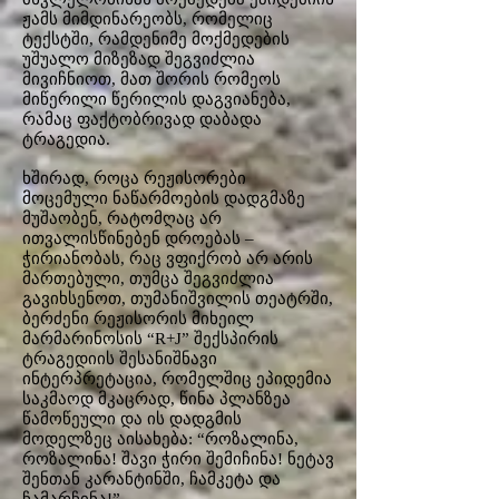
ჟამს მიმდინარეობს, რომელიც
ტექსტში, რამდენიმე მოქმედების
უშუალო მიზეზად შეგვიძლია
მივიჩნიოთ, მათ შორის რომეოს
მიწერილი წერილის დაგვიანება,
რამაც ფაქტობრივად დაბადა
ტრაგედია.
ხშირად, როცა რეჟისორები
მოცემული ნაწარმოების დადგმაზე
მუშაობენ, რატომღაც არ
ითვალისწინებენ დროებას –
ჭირიანობას, რაც ვფიქრობ არ არის
მართებული, თუმცა შეგვიძლია
გავიხსენოთ, თუმანიშვილის თეატრში,
ბერძენი რეჟისორის მიხეილ
მარმარინოსის “R+J” შექსპირის
ტრაგედიის შესანიშნავი
ინტერპრეტაცია, რომელშიც ეპიდემია
საკმაოდ მკაცრად, წინა პლანზეა
წამოწეული და ის დადგმის
მოდელზეც აისახება: “როზალინა,
როზალინა! შავი ჭირი შემიჩინა! ნეტავ
შენთან კარანტინში, ჩამკეტა და