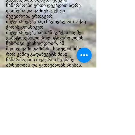
გაგახსენოს, თუმცა, ჩეპეკის
ნაწარმოები ერთი დეკადით‌ ადრე
დაიწერა და კამიუს ტექსტი
შეგვიძლია ერთგვარ
ინტერპრეტაციად ჩავთვალოთ. აქაც
ჭირის კლასიკურ
ინტერპრეტაციასთან გვაქვს საქმე –
გაბატონებული პოლიტიკური დღის
წესრიგი, ვსახელდობრ, ამ
შეთხვევაში ფაშიზმი. საგულისხმოა,
რომ კამიუ გადაწყვეტს მისი
ნაწარმოების თეატრის სცენაზე
არსებობას და გვთავაზობს პიესას,
შეცვლილი სახელით‌ – “ქალაქი
ალყაში”.
კამიუ გვეუბნება, რომ ყურადღებით‌
ვიყოთ, რადგან ჭირი არსად არ
მიდის, ის ყოველ წამს შეიძლება
დაბრუნდეს. მოცემული ალუზიით‌
გავაგრძელოთ, ვიცით, რომ ვირუსი
არასდროს კვდება, ის, არტოსეულად
რომ ვთქვათ, ერთგვარი ღმერთია –
მას შეუძლია გაიკეთოს გარსი და
მუდმივად იარსებოს, მილიონობით‌