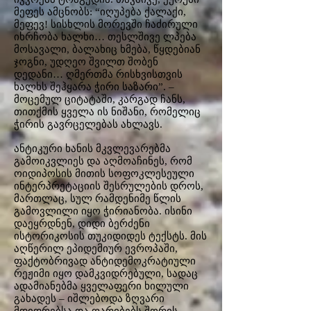
მეფეს ამცნობს: “იღუპება ქალაქი,
მეფევ! სისხლის მორევში ჩაძირული
იხრჩობა ხალხი… თესლშივე ლპება
მოსავალი, ბალახიც ხმება, წყდებიან
ჯოგნი, უდღეო შვილთ შობენ
დედანი… ღმერთმა რისხვისთვის
ხალხს შეჰყარა ჭირი საზარი”. –
მოცემულ ციტატაში, კარგად ჩანს,
თითქმის ყველა ის ნიშანი, რომელიც
ჭირის გავრცელებას ახლავს.
ანტიკური ხანის მკვლევარებმა
გამოიკვლიეს და აღმოაჩინეს, რომ
ოიდიპოსის მითის სოფოკლესეული
ინტერპრეტაციის შესრულების დროს,
მართლაც, სულ რამდენიმე წლის
გამოვლილი იყო ჭირიანობა. ისინი
დაეყრდნენ, დიდი ბერძენი
ისტორიკოსის თუკიდიდეს ტექსტს. მის
აღწერილ ეპიდემიურ ევროპაში,
ფაქტობრივად ანტიდემოკრატიული
რეჟიმი იყო დამკვიდრებული, სადაც
ადამიანებმა ყველაფერი ხილული
გახადეს – იშლებოდა ზღვარი