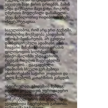
შეგვიძლია წარმოვადგინოთ: რომ
გავცდეთ შავი ჭირის დროებას, მაშინ
უნდა დავხატოთ შავი ჭირი, როგორც
ღმერთის მოვლენილი დანაშაული –
ესეც, ნაწილობრივ ოიდიპოსის უხეში
ინტერპრეტაციაა.
საგულისხმოა, რომ არც ერთ ტექსტში,
რომელშიც მოქმედება ეპიდემიის
დროს მიმდინარეობს, არ გვხდება
დაინფიცირებული ადამიანი, ამის
მთავარი მიზეზი წმინდად დრამის
ფილოსოფიის სიღრმეებსა და
ფსიქოანალიზში უნდა ვეძიოთ,
რადგან რთულია მაყურებელმა
განიცადოს – დაავადებული
ადამიანის სხეული ვერ შემოვა
ცნობიერებაში საჭირო კოდებით‌ და
ხელს შეუშლის კათარზისის განცდას.
ისტორიულად, ეპიდემიის შემდეგ,
თეატრი ყოველთვის უფროდაუფრო
უახლოვდებოდა მაყურებელს,
კონკრეტულ დროს მას უშუალოდ
ევალებოდა მაყურებლის გართობა,