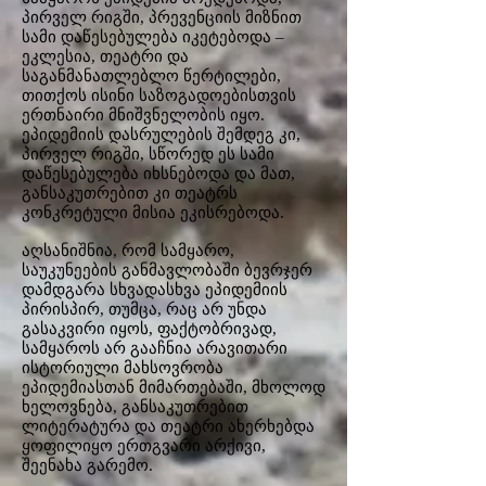
პირველ რიგში, პრევენციის მიზნით
სამი დაწესებულება იკეტებოდა –
ეკლესია, თეატრი და
საგანმანათლებლო წერტილები,
თითქოს ისინი საზოგადოებისთვის
ერთნაირი მნიშვნელობის იყო.
ეპიდემიის დასრულების შემდეგ კი,
პირველ რიგში, სწორედ ეს სამი
დაწესებულება იხსნებოდა და მათ,
განსაკუთრებით კი თეატრს
კონკრეტული მისია ეკისრებოდა.
აღსანიშნია, რომ სამყარო,
საუკუნეების განმავლობაში ბევრჯერ
დამდგარა სხვადასხვა ეპიდემიის
პირისპირ, თუმცა, რაც არ უნდა
გასაკვირი იყოს, ფაქტობრივად,
სამყაროს არ გააჩნია არავითარი
ისტორიული მახსოვრობა
ეპიდემიასთან მიმართებაში, მხოლოდ
ხელოვნება, განსაკუთრებით
ლიტერატურა და თეატრი ახერხებდა
ყოფილიყო ერთგვარი არქივი,
შეენახა გარემო.