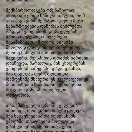
ჩამარჩინა!”
შექსპიროლოგები ორ ნაწილად
იყოფიან: ერთი ნაწილი თვლის, რომ
არა შავი ჭირი შექსპირი უფრო მეტი
ნაწარმოებების დაწერას შეძლებდა,
რადგან ეპიდემიის გავრცელების
დროს იკეტებოდა თეატრები,
შესაბამისად, იმ დროს, პიესები
მხოლოდ დადგმისთვის იწერებოდა.
მეორე ნაწილის აზრით კი, რომ არა
შავი ჭირი, შექსპირის დრამის ხარისხი
დაიწევდა. მართლაც, მის ცხოვრებას
ეპიდემიამ სამუდამო დაღი დაასვა,
მას დაეღუპა დები, შვილი და
რამდენიმე მსახური. ეს ყველაფერი კი
მისი პისების სიმძაფრის ერთ–ერთი
მთავარი განმაპირობებელი
ფაქტორია.
თითქმის ყველა დროში, ეკლესია
ამბობდა, რომ ჭირის მიზეზი ცოდვაა.
შუა საუკუნეებისა და რენესანსის
ეპოქაში, თეატრების პოლიტიკა
დაახლოებით ასეთი სიტყვებით‌