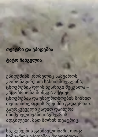
თეატრი და ეპიდემია
ტატო ჩანგელია
ეპიდემიამ, რომელიც სამყაროს
კორონავირუსის სახით‌ მოევლინა,
ცხოვრების დღის წესრიგი შეცვალა –
კაცობრიობა მოწყდა აქტიურ
ცხოვრებას და უსაფრთხოების მიზნით
თვითიზოლაციის რეჟიმში გადაერთო.
გაურკვეველი ვადით დაიხურა
მნიშვნელოვანი თავშეყრის
ადგილები, მათ შორის თეატრიც.
საუკუნეების განმავლობაში, როცა
სამყაროს ეპიდემია მოედებოდა,