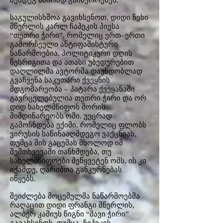
შემდეგ ხშირად გაიმეორებენ.
საგულისხმოა გავიხსენოთ, დიდი ჩეხი
მწერლის კარლ ჩაპეკის პიესა
“თეთრი ჭირი”, რომელიც ერთ–ერთი
გამორჩეული ანტიფაშისტური
ნაწარმოებია. პოლიტიკური დღის
წესრიგითა და ათასი უბედურებით‌
დაღლილმა ავტორმა დაუნდობლად
გვაჩვენა საკუთარი ქვეყნის
მდგომარეობა – პატარა ქვეყანაში
გავრცელებულია თეთრი ჭირი და ორ
დიდ სახელმწიფოს შორის
მიმდინარეობს ომი. უეცრად
გამოჩნდება ექიმი, რომელიც ფლობს
ვირუსის საწინააღმდეგო ვაქცნიას,
თუმცა მის გაცემას მხოლოდ იმ
შემთხვევაში თანხმდება, თუ
სახელმწიფოები შეწყვეტენ ომს, ის კი
იქამდე, ღარიბთა განკურნებას
იწყებს.
შეიძლება მოცემულმა ნაწარმოებმა
რაღაცით დიდი ფრანგი მწერლის,
ალბერ კამიუს წიგნი “შავი ჭირი”