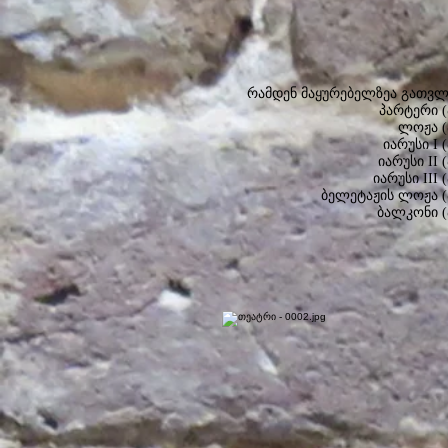
რამდენ მაყურებელზეა გათვ
პარტერი 
ლოჟა (
იარუსი I
იარუსი II
იარუსი III
ბელეტაჟის ლოჟა 
ბალკონი 