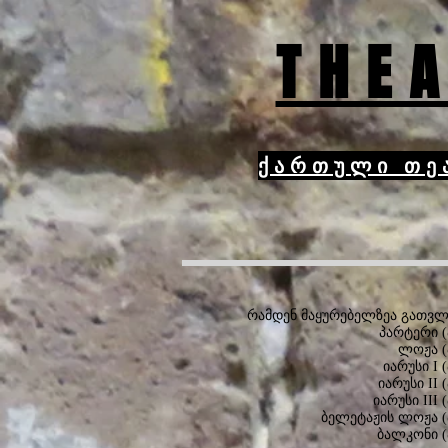
THEA
ქართული თე
რამდენ მაყურებელზეა გათვ
პარტერი 
ლოჟა (
იარუსი I
იარუსი II
იარუსი III
ბელეტაჟის ლოჟა 
ბალკონი 