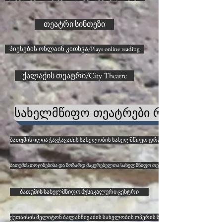
თეატრი სინთეზი
პიესების ონლაინ კითხვა/Plays online reading
ქალაქის თეატრი/City Theatre
სახელმწიფო თეატრები რეგიონებში
ბათუმის ილია ჭავჭავაძის სახელობის სახელმწიფო დრამატული თეატრი
ბათუმის თოჯინებისა და მოზარდ მაყურებელთა სახელმწიფო თეატრი
ბათუმის სახელმწიფო მუსიკალური ცენტრი
ქუთაისის მელიტონ ბალანჩივაძის სახელობის ოპერის სახელმწიფო თეატრი