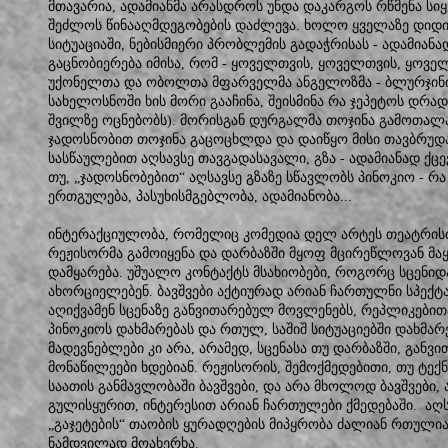
მთავარია, ადამიანმა არასდროს უნდა დაკარგოს რწმენა სიყ
შეძლოს წინააღმდეგობების დაძლევა. ხოლო ყველაზე დიდი 
სიტუაციაში, ნებისმიერი პრობლემის გადაჭრისას - ადამიანა
გაცნობიერება იმისა, რომ - ყოველთვის, ყოველთვის, ყოველ
უქონელთა და ობოლთა მფარველმა ანგელოზმა - ბლურჯინი
სახელოსნოში ხის მორი გააჩინა, შეისმინა რა ჯეპეტოს დრა
შვილზე ოცნებობს). მორისგან დურგალმა თოჯინა გამოთალა
ჯადოსნობით თოჯინა გაცოცხლდა და დაიწყო მისი თავბრუდა
სასწაულებით აღსავსე თავგადასავალი, გზა - ადამიანად ქც
თუ, „ჯადოსნობებით“ აღსავსე გზაზე სწავლობს პინოკიო - რა
ერთგულება, პასუხისმგებლობა, ადამიანობა...
ინტერაქციულობა, რომელიც კომედია დელ არტეს თეატრისთ
რეჟისორმა გამოიყენა და დარბაზში მყოფ მცირეწლოვან მა
დამყარება. უშუალო კონტაქტს მსახიობები, როგორც სცენიდა
ახორციელებენ. ბავშვები აქტიურად არიან ჩართულნი სპექ
აღიქვამენ სცენაზე განვითარებულ მოვლენებს, რეპლიკები
პინოკიოს დახმარებას და რთულ, საშიშ სიტუაციებში დახმა
მადევნებლები კი არა, არამედ, სცენასა თუ დარბაზში, განვ
მონაწილეები ხდებიან. რეჟისორის, შემოქმედებითი, თუ ტექნ
საათის განმავლობაში ბავშვები, და არა მხოლოდ ბავშვები,
გულისყურით, ინტერესით არიან ჩართულები ქმედებაში. აღსან
„გაჯეტების“ თაობის ყურადღების მიპყრობა ძალიან რთულია
ნამდვილად მოახერხა.