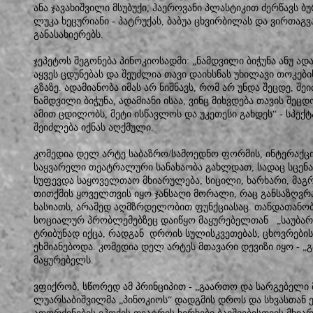
ანა ჯავახიშვილი მსუბუქი, ჰაეროვანი პლასტიკით ძერწავს ბ
ლუკა ხეცურიანი - პატრუქას, ბაბუა ცხვირბილას და ვირთა
განასახიერებს.
ჯეპეტოს შეგონება პინოკიოსადმი: „ნამდვილი ბიჭუნა ანუ ადა
აყვეს ცდუნებას და შეუძლია თავი დაიხსნას უხილავი თოკები
გზაზე. ადამიანობა იმას არ ნიშნავს, რომ არ უნდა შეცდე, შე
ნამდვილი ბიჭუნა, ადამიანი ისაა, ვინც მიხვდება თავის შეცდ
ამით ცდილობს, მეტი ისწავლოს და უკეთესი გახდეს“ - სპე
შეიძლება იქნას აღქმული.
კომედია დელ არტე საბაზრო/სამოედნო ფორმის, ინტერაქც
საყვარელი თეატრალური სანახაობა გახლდათ, სადაც სცენაზ
სუფევდა საყოველთაო მხიარულება, სიცილი, ხარხარი, მაგრა
თითქმის ყოველთვის იყო ჯანსაღი მორალი, რაც განსაზღვრ
ხასიათს, არამედ აღმზრდელობით ფუნქციასაც. თანდათანობ
სოციალურ პრობლემებზეც დაიწყო მაყურებელთან „საუბარი
ტრიბუნად იქცა, რადგან დროის სულისკვეთებას, ცხოვრებ
ეხმიანებოდა. კომედია დელ არტეს მთავარი დევიზი იყო - „
მაყურებელს.
ვფიქრობ, სწორედ ამ პრინციპით - „გაართო და სარგებელი 
ლუარსაბიშვილმა „პინოკიოს“ დადგმის დროს და სხვასთან 