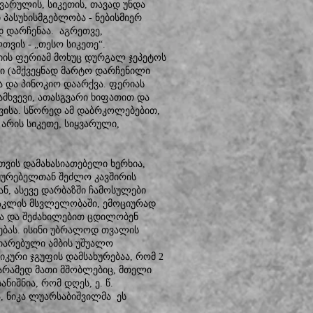
ვარულის, სიკეთის, თავად უნდა
პასუხისმგებლობა - ნებისმიერ
დ დარჩენაა. აგრეთვე,
თვის - „თესო სიკეთე“.
ის ფერიამ მოხუც დურგალ ჯეპეტოს
დი (ამქვეყნად მარტო დარჩენილი
 და პინოკიო დაარქვა. ფერიას
მხვევი, ათასგვარი ხიფათით და
ევისა. სწორედ ამ დაბრკოლებებით,
 არის სიკეთე, სიყვარული,
ვის დამახასიათებელი ხერხია,
ყურებელთან შეძლო კავშირის
ნ, ასევე დარბაზში ჩამოსულები
ტაკლის მსვლელობაში, ემოციურად
თა და შეძახილებით ცდილობენ
რებას. ისინი უბრალოდ თვალის
ითარებული ამბის უშუალო
იკური ჯგუფის დამსახურებაა, რომ 2
 არამედ მათი მშობლებიც, მთელი
იშნია, რომ დღეს, ე. წ.
, ნიკა ლუარსაბიშვილმა ეს