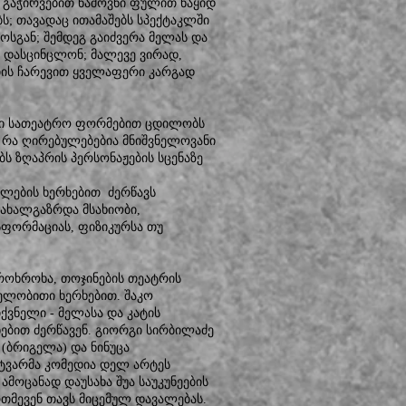
რ გაჭირვებით ნაშოვნი ფულით ნაყიდ
ს; თავადაც ითამაშებს სპექტაკლში
სგან; შემდეგ გაიძვერა მელას და
 დასცინცლონ; მალევე ვირად,
იის ჩარევით ყველაფერი კარგად
ელი სათეატრო ფორმებით ცდილობს
უ რა ღირებულებებია მნიშვნელოვანი
ბს ზღაპრის პერსონაჟების სცენაზე
ულების ხერხებით ძერწავს
 ახალგაზრდა მსახიობი,
სფორმაციას, ფიზიკურსა თუ
როხროხა, თოჯინების თეატრის
ელობითი ხერხებით. შაკო
ქვნელი - მელასა და კატის
ხებით ძერწავენ. გიორგი სირბილაძე
 (ბრიგელა) და ნინუცა
ატვარმა კომედია დელ არტეს
ამოცანად დაუსახა შუა საუკუნეების
რთმევენ თავს მიცემულ დავალებას.