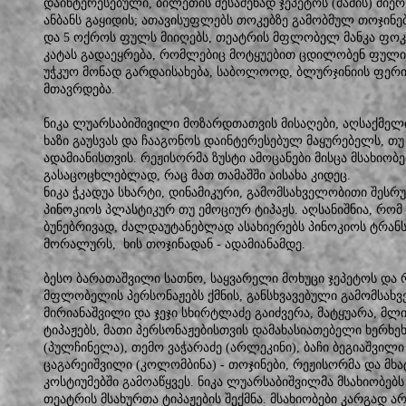
დაინტერესებული, ბილეთის შესაძენად ჯეპეტოს (მამის) მიე
ანბანს გაყიდის; ათავისუფლებს თოკებზე გამობმულ თოჯინებ
და 5 ოქროს ფულს მიიღებს, თეატრის მფლობელ მანკა ფოკო
კატას გადაეყრება, რომლებიც მოტყუებით ცდილობენ ფული
უჭკუო მონად გარდაისახება, საბოლოოდ, ბლურჯინიის ფერ
მთავრდება.
ნიკა ლუარსაბიშივილი მოზარდთათვის მისაღები, აღსაქმ
ხაზი გაუსვას და ჩააგონოს დაინტერესებულ მაყურებელს, თ
ადამიანისთვის. რეჟისორმა ზუსტი ამოცანები მისცა მსახიობე
გასაცოცხლებლად, რაც მათ თამაშში აისახა კიდეც.
ნიკა ჭკადუა სხარტი, დინამიკური, გამომსახველობითი შესრ
პინოკიოს პლასტიკურ თუ ემოციურ ტიპაჟს. აღსანიშნია, რომ
ბუნებრივად, ძალდაუტანებლად ასახიერებს პინოკიოს ტრან
მორალურს, ხის თოჯინადან - ადამიანამდე.
ბესო ბარათაშვილი სათნო, საყვარელი მოხუცი ჯეპეტოს და 
მფლობელის პერსონაჟებს ქმნის, განსხვავებული გამომსახვ
მირიანაშვილი და ჯეჯი სხირტლაძე გაიძვერა, მატყუარა, მლი
ტიპაჟებს, მათი პერსონაჟებისთვის დამახასიათებელი ხერხე
(პულჩინელა), თემო ვაჭარაძე (არლეკინი), ბაჩი ბეგიაშვილი
ცაგარეიშვილი (კოლომბინა) - თოჯინები, რეჟისორმა და მხ
კოსტიუმებში გამოაწყვეს. ნიკა ლუარსაბიშვილმა მსახიობებს 
თეატრის მსახურთა ტიპაჟების შექმნა. მსახიობები კარგად ა