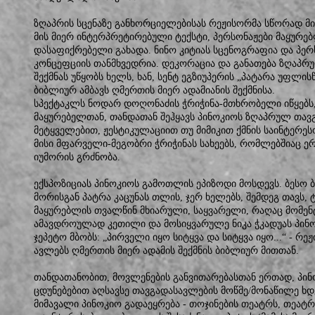
ზღაპრის სცენაზე განხორციელებისას რეჟისორმა სწორად მ
მის მიერ ინტერპრეტირებული ტექსტი, პერსონაჟები მაყურე
დასაფიქრებელი გახადა. ნინო კიტიას სცენოგრაფია და პერ
კონცეფციის თანმხვედრია. დეკორაცია და განათება ზღაპრ
შექმნას უწყობს ხელს, ხან, სენტ ეგზიუპერის „პატარა უფლისწ
ბიბლიურ ამბავს ღმერთის მიერ ადამიანის შექმნისა.
სპექტაკლს ნოდარ დოღონაძის ჭრიჭინა-მთხრობელი იწყებს,
მაყურებელთან, თანდათან შეჰყავს პინოკიოს ზღაპრულ თავგ
მეტყველებით, ჟესტიკულაციით თუ მიმიკით ქმნის საინტერე
მისი მფარველი-მეგობრი ჭრიჭინას სახეებს, რომლებშიაც 
იუმორის გრძნობა.
ექსპოზიციას პინოკიოს გამოთლის ეპიზოდი მოსდევს. ბესო 
მორისგან პატრა კაცუნას თლის, ჯერ ხელებს, შემდეგ თავს, ტა
მაყურებლის თვალწინ მხიარული, საყვარელი, რაღაც მომენტ
ამავდროულად კეთილი და მოსიყვარულე ნიკა ჭკადუას პინო
ჯეპეტო მბობს: „პირველი იყო სიტყვა და სიტყვა იყო...“ - რ
ავლებს ღმერთის მიერ ადამის შექმნის ბიბლიურ მითთან.
თანდათანობით, მოვლენების განვითარებასთან ერთად, პინ
ცდუნებებით აღსავსე თავგადასავლების მოწმე/მონაწილე ხდ
მიმავალი პინოკიო გადაეყრება - თოჯინების თეატრს, თეა