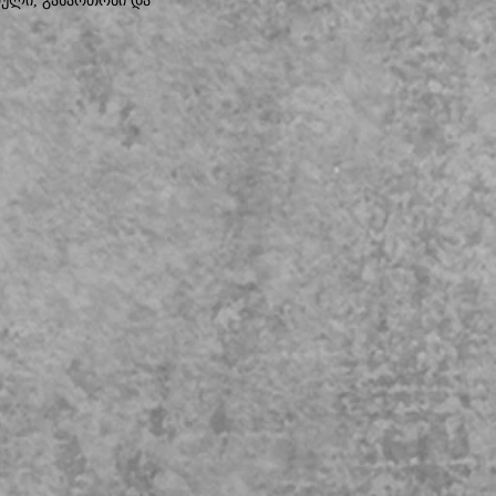
არული, გასართობი და