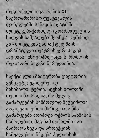
რეგიონული თეატრების XI
საერთაშორისო ფესტივალის
ფარგლებში სენაკის თეატრში
ლიეტუვურ-ქართული კოპროდუქციის
ხილვის საშუალება მქონდა, კერძოდ
კი - ლიეტუვის ქალაქ ტელშაის
დრამატული თეატრის ევრიპიდეს
„მედეას“ ინტერპრეტაციის, რომლის
რეჟისორი ბადრი წერედიანია.
სპექტაკლის მხატვრობა (ვიქტორია
ვენცკუტე) უკიდურესად
მინიმალისტურია; სცენის ბოლოში
თეთრი ბაირაღია, რომელიც
გამარჯვების სიმბოლოდ შეგვიძლია
აღვიქვათ. ერთი მხრივ, იასონმა
გამარჯვება მოიპოვა ოქროს საწმისის
წამოღებით, მაგრამ ფინალში იგი
ბაირაღს ხევს და პროექციის
საშუალებით ჩნდება ჰელიოსის