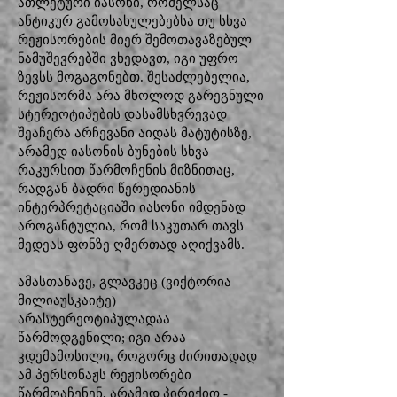
ათლეტური იასონი, რომელსაც
ანტიკურ გამოსახულებებსა თუ სხვა
რეჟისორების მიერ შემოთავაზებულ
ნამუშევრებში ვხედავთ, იგი უფრო
ზევსს მოგაგონებთ. შესაძლებელია,
რეჟისორმა არა მხოლოდ გარეგნული
სტერეოტიპების დასამსხვრევად
შეაჩერა არჩევანი აიდას მატუტისზე,
არამედ იასონის ბუნების სხვა
რაკურსით წარმოჩენის მიზნითაც,
რადგან ბადრი წერედიანის
ინტერპრეტაციაში იასონი იმდენად
აროგანტულია, რომ საკუთარ თავს
მედეას ფონზე ღმერთად აღიქვამს.
ამასთანავე, გლავკეც (ვიქტორია
მილიაუსკაიტე)
არასტერეოტიპულადაა
წარმოდგენილი; იგი არაა
კდემამოსილი, როგორც ძირითადად
ამ პერსონაჟს რეჟისორები
წარმოაჩენენ, არამედ პირიქით -