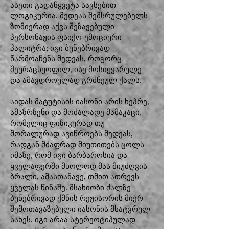
ასეთი გადაწყვეტა სავსებით
ლოგიკურია. მედეას შემსრულებელს
ზომიერად აქვს შეზავებული
პერსონაჟის ფსიქო-ემოციური
პალიტრა; იგი ბუნებრივად
წარმოაჩენს მედეას, როგორც
შეურაცხყოფილ, ისე მოსიყვარულე
და ამავდროულად გრძნეულ ქალს.
აიდას მატუტისის იასონი არის ხეპრე,
ამაზრზენი და მოძალადე მამაკაცი,
რომელიც ფიზიკურად თუ
მორალურად ავიწროებს მედეას,
რადგან მძაფრად მიუთითებს ცოლს
იმაზე, რომ იგი ბარბაროსია და
ყველაფერში მხოლოდ მას მიუძღვის
ბრალი, ამასთანავე, თმით ათრევს
ყველას წინაშე. მსახიობი ძალზე
ბუნებრივად ქმნის რეჟისორის მიერ
შემოთავაზებული იასონის მხატვრულ
სახეს. იგი არაა სტერეოტიპულად