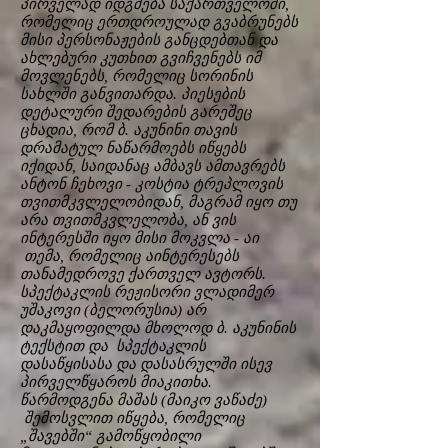
პირველად იდგმება საქართველოში,
რომელიც ერთდროულად გვაბრუნებს
მისი პერსონაჟების განცდებთან და
ახლებური კუთხით გვიჩვენებს იმ
მოვლენებს, რომელიც სორინის
სახლში განვითარდა. პიესების
დეტალური შედარების გარეშეც
ცხადია, რომ ბ. აკუნინი თავის
დრამატულ ნაწარმოებს იწყებს
იქიდან, საიდანაც ამბავს ამთავრებს
ანტონ ჩეხოვი - კოსტია ტრეპლოვის
თვითმკვლელობიდან, მაგრამ იყო თუ
არა თვითმკვლელობა, ან ვის
ინტერესში იყო მისი მოკვლა - აი
თემა, რომელიც აინტერესებს
თანამედროვე ქართველ ავტორს.
სპექტაკლის რეჟისორი ვლადიმერ
უშაკოვი (ბელორუსია) არ
დაკმაყოფილდა მხოლოდ ბ. აკუნინის
ტექსტით და სპექტაკლის
დასაწყისასა და დასასრულში ისევ
პირველწყაროს მიაკითხა.
წარმოდგენა მაშას (მაიკო ვაწაძე)
შემოსვლით იწყება, რომელიც
„შავებში“ გამოწყობილი