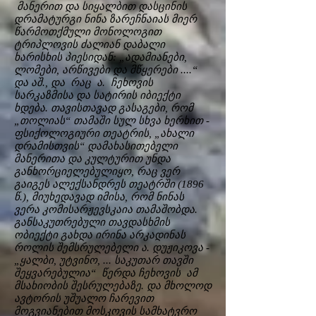
მანერით და სიყალბით დასცინის
დრამატურგი ნინა ზარეჩნაიას მიერ
წარმოთქმული მონოლოგით
ტრიპლოვის ძალიან დაბალი
ხარისხის პიესიდან: „ადამიანები,
ლომები, არწივები და მწყერები ....“
და აშ., და რაც ა. ჩეხოვის
სარკაზმისა და სატირის იბიექტი
ხდება. თავისთავად გასაგები, რომ
„თოლიას“ თამაში სულ სხვა ხერხით -
ფსიქოლოგიური თეატრის, „ახალი
დრამისთვის“ დამახასითებელი
მანერითა და კულტურით უნდა
განხორციელებულიყო, რაც ვერ
გაიგეს ალექსანდრეს თეატრში (1896
წ.), მიუხედავად იმისა, რომ ნინას
ვერა კომისარჟევსკაია თამაშობდა.
განსაკუთრებული თავდასხმის
ობიექტი გახდა ირინა არკადინას
როლის შემსრულებელი ა. დუჟიკოვა -
„ყალბი, უტვინო, ... საკუთარ თავში
შეყვარებულია“ წერდა ჩეხოვის ამ
მსახიობის შესრულებაზე. და მხოლოდ
ავტორის უშუალო ჩარევით
მოგვიანებით მოსკოვის სამხატვრო