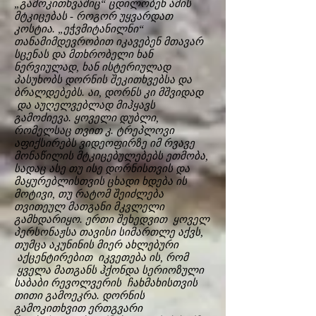
„გამოკითხვაშიც“ ცდილობენ ამის
მტკიცებას - როგორ უყვარდათ
კოსტია. „ეჭვმიტანილნი“
თანამიმდევრობით იკავებენ მთავარ
სცენას და მთხრობელი ხან
ნერვიულად, ხან ისტერიულად
პასუხობს დორნის შეკითხვებსა და
ბრალდებებს. აი, დორნს კი მშვიდად
და აუღელვებლად მიჰყავს
გამოძიევა. ყოველი დუბლი,
რომელსაც თვით კ. ტრეპლოვი
აფიქსირებს ვიდეოფირზე იმ რვავე
მონაწილის მტკიცებულებებს ეთმობა,
სადაც ასე თუ ისე დორნისთვის და
მაყურებლისთვის ცხადი ხდება ის
მოტივი, თუ რატომ შეიძლება
თვითეულ მათგანი მკვლელი
გამხდარიყო. ერთი შეხედვით ყოველ
პერსონაჟსა თავისი სიმართლე აქვს,
თუმცა აკუნინის მიერ ახლებური
აქცენტირებით იკვეთება ის, რომ
ყველა მათგანს ჰქონდა სერიოზული
საბაბი რევოლვერის ჩახმახისთვის
თითი გამოეკრა. დორნის
გამოკითხვით ერთგვარი