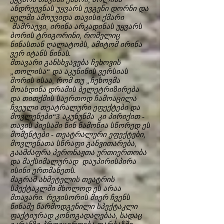
ანდრეევნას უყვარს ევგენი დორნი და
ყელში ამოუვიდა თავისი ქმარი
შამრაევი, ირინა არკადინას უყვარს
ბორის ტრიგორინი, რომელიც
ნინასთან ღალატობს, ამიტომ ირინა
ვერ იტანს ნინას.
მთავარი განსხვავება ჩეხოვის
„თოლისა“ და აკუნინის ვერსიას
შორის ისაა, რომ თუ „ჩეხოვმა
მოახდინა დრამის ბელეტრიზირება
და თითქმის საერთოდ ჩამოაცილა
ჩვეული თეატრალური ეფექტები და
მოვლენები“3 აკუნუნმა კი პირიქით -
თავის პიესაში წინ წამოწია სწორედ ეს
მომენტები - თეატრალური ეფექტები,
მოვლენათა სწრაფი განვითარება,
გაამძაფრა პერონაჟთა ურთიერთობა
და მაქსიმალურად დაუპირისპირა
ისინი ერთმანეთს.
მაგრამ ახმეტელის თეატრის
სპექტაკლში მხოლოდ ეს არაა
მთავარი. რეჟისორის მიერ ჩვენს
წინაშე წარმოდგენილი სპექტაკლი
ფაქტიურად კონოგადაღებაა, სადაც