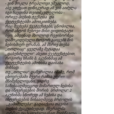
- ვინ მოკლა ტრეპლოვი უშუალოდ,
ასე ვთქვათ ფიზიკურად ან ვინ აიძულა
იგი ჩაედინა თვითმკვლელობა -
ორივე პიესის ტექსტსა და
ქვეტექსტებში ამოიკითხება.
რაც შეეხება ქვეტექსტებს, ცნობილია,
რომ ანტონ ჩეხოვი მისი დიდოსტატი
იყო. ამდენად მხოლოდ რეჟისორზეა
დამოკიდებული როგორ გაიგებს მის
ნებისმიერ ფრაზას. ამ მხრივ პიესა
„თოლიაც“ ყველაზე მეტადაა
„დახუნძლული“ ასეთი ქვეტექსტებით,
როგორც სჩანს ბ. აკუნინმაც ამ
ქვეტექსტების ამოხსნა დაისახა
მიზნად.
თუ „თოლია“ დაწერილია იმაზე, რომ
ცხოვრებაში ბევრი რამაა უფრო
მნიშვნელოვანი, ვიდრე
საწინააღმდეგოდ მიმართულ ნებისა
და ინტერესების შორის ბრძოლა“ 2
აკუნინმა სწორედ ამ ნებისა და
ინტერესების წინააღმდეგ ბრძოლის
„გაშიშვლება“ გადააქცია თავისი
პიესის ქვაკუთხედად. მწერალმა
ღრმად და საფუძვლიანად შეისწავლა