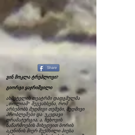
Share
ვინ მოკლა ტრეპლოვი?
გიორგი ყაჯრიშვილი
ახმეტელის თეატრში დადგმულმა
„თოლიამ“ შეგვახსენა, რომ
არსებობს მუდმივი თემები, მუდმივი
პრობლემები და უკვდავი
დრამატურგია. ა. ჩეხოვის
ნაწარმოების მიხედვით ბორის
აკუნინის მიერ შექმნილი პიესა