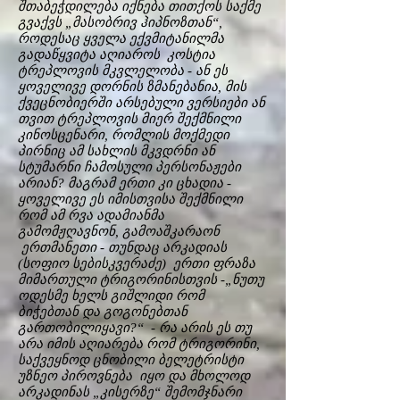
შთაბეჭდილება იქნება თითქოს საქმე
გვაქვს „მასობრივ ჰიპნოზთან“,
როდესაც ყველა ექვმიტანილმა
გადაწყვიტა აღიაროს კოსტია
ტრეპლოვის მკვლელობა - ან ეს
ყოველივე დორნის ზმანებანია, მის
ქვეცნობიერში არსებული ვერსიები ან
თვით ტრეპლოვის მიერ შექმნილი
კინოსცენარი, რომლის მოქმედი
პირნიც ამ სახლის მკვდრნი ან
სტუმარნი ჩამოსული პერსონაჟები
არიან? მაგრამ ერთი კი ცხადია -
ყოველივე ეს იმისთვისა შექმნილი
რომ ამ რვა ადამიანმა
გამომჟღავნონ, გამოაშკარაონ
ერთმანეთი - თუნდაც არკადიას
(სოფიო სებისკვერაძე) ერთი ფრაზა
მიმართული ტრიგორინისთვის -„ნუთუ
ოდესმე ხელს გიშლიდი რომ
ბიჭებთან და გოგონებთან
გართობილიყავი?“ - რა არის ეს თუ
არა იმის აღიარება რომ ტრიგორინი,
საქვეყნოდ ცნობილი ბელეტრისტი
უზნეო პიროვნება იყო და მხოლოდ
არკადინას „კისერზე“ შემომჯნარი