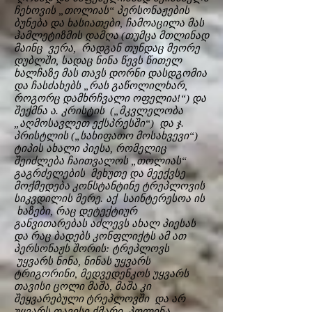
ჩეხოვის „თოლიას“ პერსონაჟების
ბუნება და ხასიათები, ჩამოაცილა მას
ჰამლეტიზმის დამღა (თუმცა მთლინად
მაინც ვერა, რადგან თუნდაც მეორე
დუბლში, სადაც ნინა წევს წითელ
ხალჩაზე მას თავს დორნი დასდგომია
და ჩასძახებს „რას გაწოლილხარ,
როგორც დამხრჩვალი ოფელია!“) და
შექმნა ა. კრისტის („მკვლელობა
„აღმოსავლეთ ექსპრესში“) და ჯ.
პრისტლის („სახიფათო მოსახვევი“)
ტიპის ახალი პიესა, რომელიც
შეიძლება ჩაითვალოს „თოლიას“
გაგრძელების მეხუთე და მეექვსე
მოქმედება კონსტანტინე ტრეპლოვის
სიკვდილის მერე. აქ საინტერესოა ის
ხაზები, რაც დეტექტიურ
განვითარებას აძლევს ახალ პიესას
და რაც ბადებს კონფლიქტს ამ ათ
პერსონაჟს შორის: ტრეპლოვს
უყვარს ნინა, ნინას უყვარს
ტრიგორინი, მედვედენკოს უყვარს
თავისი ცოლი მაშა, მაშა კი
შეყვარებული ტრეპლოვში და არ
უყვარს თავისი ქმარი, პოლინა