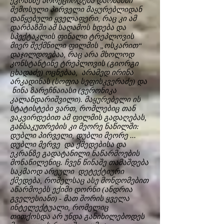
ეკრანზე პროეცირდება დარბაზში
შემოსული პირველი მაყურებლიდან
დაწყებული ყველაფერი, რაც კი ამ
დარბაზში ამ საღამოს ხდება და
სპექტაკლის ფინალი ტრეპლოვის
მიერ შექმნილი ფილმის „ოსკარით“
დაჯილდოებაა, რაც არა მხოლოდ
კონსტანტინე ტრეპლოვის (გიორგი
ცხადაძე) ოცნებაა, არამედ ირინა
არკადინას (სოფია სეფისკვერაძე) და
ნინა ზარეჩნაიასი (ვერონიკა
კალანდარიშვილი). მაყურებელი ის
სტატისტები ვართ, რომლებიც თან
ვაკვირდებით ამ ფილმის გადაღებას,
განსაკუთრების კი მეორე ნაწილში:
დუბლი პირველი, დუბლი მეორე ...
დუბლი მერვე და ქმედებისა და
ეკრანზე გადატანილი ნაწარმოების
მონაწილენიც. ჩვენ წინაშე თამაშდება
საკმაოდ არეული დეტექტიური
ქმედება, რომელსაც ასე მონდომებით
აწარმოებს ექიმი დორნი (ანდრია
გველესიანი) - მათ შორის ყველა
ინტელექტუალი, რომელიც
თითქოსდა არ უნდა განიხილებოდეს