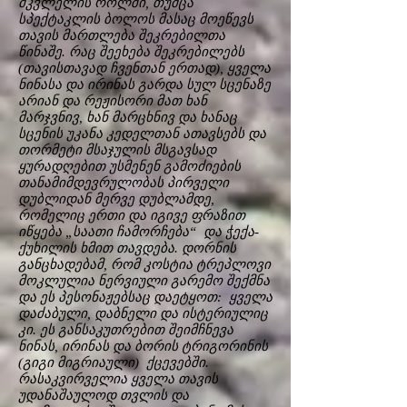
მკვლელის როლში, თუმცა
სპექტაკლის ბოლოს მასაც მოეწევს
თავის მართლება შეკრებილთა
წინაშე. რაც შეეხება შეკრებილებს
(თავისთავად ჩვენთან ერთად), ყველა
ნინასა და ირინას გარდა სულ სცენაზე
არიან და რეჟისორი მათ ხან
მარჯვნივ, ხან მარცხნივ და ხანაც
სცენის უკანა კედელთან ათავსებს და
თორმეტი მსაჯულის მსგავსად
ყურადღებით უსმენენ გამოძიების
თანამიმდევრულობას პირველი
დუბლიდან მერვე დუბლამდე,
რომელიც ერთი და იგივე ფრაზით
იწყება „საათი ჩამორჩება“ და ჭექა-
ქუხილის ხმით თავდება. დორნის
განცხადებამ, რომ კოსტია ტრეპლოვი
მოკლულია ნერვიული გარემო შექმნა
და ეს პესონაჟებსაც დაეტყოთ: ყველა
დაძაბული, დაბნელი და ისტერიულიც
კი. ეს განსაკუთრებით შეიმჩნევა
ნინას, ირინას და ბორის ტრიგორინის
(გიგი მიგრიაული) ქცევებში.
რასაკვირველია ყველა თავის
უდანაშაულოდ თვლის და