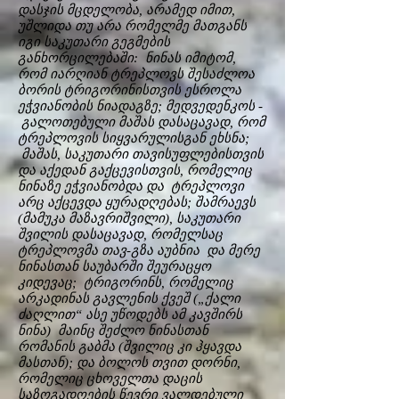
დასჯის მცდელობა, არამედ იმით,
უშლიდა თუ არა რომელმე მათგანს
იგი საკუთარი გეგმების
განხორცილებაში: ნინას იმიტომ,
რომ იარღიან ტრეპლოვს შესაძლოა
ბორის ტრიგორინისთვის ესროლა
ეჭვიანობის ნიადაგზე; მედვედენკოს -
გალოთებული მაშას დასაცავად, რომ
ტრეპლოვის სიყვარულისგან ეხსნა;
მაშას, საკუთარი თავისუფლებისთვის
და აქედან გაქცევისთვის, რომელიც
ნინაზე ეჭვიანობდა და ტრეპლოვი
არც აქცევდა ყურადღებას; შამრაევს
(მამუკა მაზავრიშვილი), საკუთარი
შვილის დასაცავად, რომელსაც
ტრეპლოვმა თავ-გზა აუბნია და მერე
ნინასთან საუბარში შეურაცყო
კიდევაც; ტრიგორინს, რომელიც
არკადინას გავლენის ქვეშ („ქალი
ძაღლით“ ასე უწოდებს ამ კავშირს
ნინა) მაინც შეძლო ნინასთან
რომანის გაბმა (შვილიც კი ჰყავდა
მასთან); და ბოლოს თვით დორნი,
რომელიც ცხოველთა დაცის
საზოგადოების წევრი ვალდებული