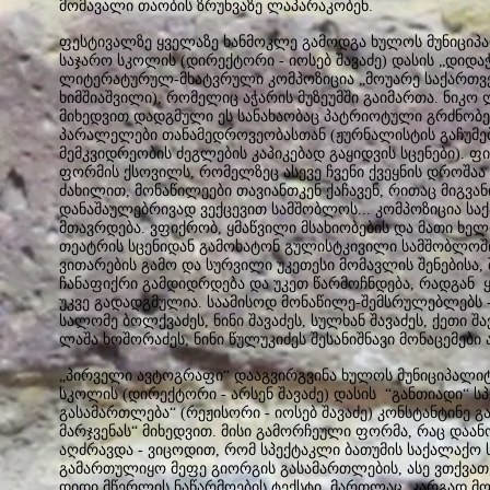
მომავალი თაობის ზრუნვაზე ლაპარაკობენ.
ფესტივალზე ყველაზე ხანმოკლე გამოდგა ხულოს მუნიცი
საჯარო სკოლის (დირექტორი - იოსებ შავაძე) დასის „დიდ
ლიტერატურულ-მხატვრული კომპოზიცია „მოუარე საქართვ
ხიმშიაშვილი), რომელიც აჭარის მუზეუმში გაიმართა. ნიკ
მიხედვით დადგმული ეს სანახაობაც პატრიოტული გრძნობ
პარალელები თანამედროვეობასთან (ჟურნალისტის გაჩუმ
მემკვიდრეობის ძეგლების კაპიკებად გაყიდვის სცენები). 
ფორმის ქსოვილს, რომელზეც ასევე ჩვენი ქვეყნის დროშაა გ
ძახილით, მონაწილეები თავიანთკენ ქაჩავენ, რითაც მიგვა
დანაშაულებრივად ვექცევით სამშობლოს... კომპოზიცია ს
მთავრდება. ვფიქრობ, ყმაწვილი მსახიობების და მათი ხე
თეატრის სცენიდან გამოხატონ გულისტკივილი სამშობლოშ
ვითარების გამო და სურვილი უკეთესი მომავლის შენებისა, 
ჩანაფიქრი გამდიდრდება და უკეთ წარმოჩნდება, რადგან ყ
უკვე გადადგმულია. საამისოდ მონაწილე-შემსრულებლებს - 
სალომე ბოლქვაძეს, ნინი შავაძეს, სულხან შავაძეს, ქეთი შავ
ლაშა ხოშორაძეს, ნინი წულუკიძეს შესანიშნავი მონაცემები 
„პირველი ავტოგრაფი“ დააგვირგვინა ხულოს მუნიციპალი
სკოლის (დირექტორი - არსენ შავაძე) დასის “განთიადი“ ს
გასამართლება“ (რეჟისორი - იოსებ შავაძე) კონსტანტინე 
მარჯვენას“ მიხედვით. მისი გამორჩეული ფორმა, რაც დაან
აღძრავდა - ვიცოდით, რომ სპექტაკლი ბათუმის საქალაქო
გამართულიყო მეფე გიორგის გასამართლების, ასე ვთქვათ
დიდი მწერლის ნაწარმოების ტექსტი, მართლაც, კარგად მო