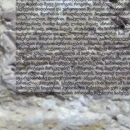
შეეფასებინათ მეფე გიორგის, როგორც მნიშვნელოვანი ის
საქმეების დადებითი და უარყოფითი მხარეები. ბუნებრივია
ცდილობდა, მეორისას - ბრალმდებელი. მოკლედ, „სასამარ
მოსამართლით, მდივნით, მსაჯულით, მოწმეებით... ამ როლ
ხოზრევანიძე, რაინდ შავაძე, ლინდა შავაძე, ანრი შავაძე, ლ
რენარი შავაძე, თათია შავაძე, ანეტ შავაძე ანა ხოზრევანი
სცენური ამოცანები და გულმოდგინედ ასრულებდნენ მათ 
მანერებით, მიხვრა-მოხვრით, ინტონაციით, გამომეტყველებ
დაეხატათ თავიანთი პერსონაჟების განწყობა. მოსამართლე
პიროვნების შთაბეჭდილებას ტოვებს, რომელიც მორიდებას
შეუვალი გახლდათ, დამცველს ამ საქმეში საკუთარი დანიშ
და შესაბამისადაც მჭევრმეტყველებდა, მეფე გიორგიში კი 
არამედ საკუთარ ნამოქმედარში ჩაღრმავების, სიმართლის
თვითკრიტიკის მარცვლებიც შეიმჩნეოდა, რაც მაყურებელსა
ისტორიული პერსონაჟის შეფასებისთვის, საერთოდ ლიდერი
ავკარგიანობაზე დაფიქრებისთვის. ამგვარად, სპექტაკლი 
მართალია, პათეტიკას, სპექტაკლისთვის (მით უფრო ამ 
გამოსვლებს ზოგიერთი პერსონაჟის შემთხვევაში ვერ ავცდ
ახალჩამოყალიბებული დასის პირობაზე მშვენიერი ნამუშევ