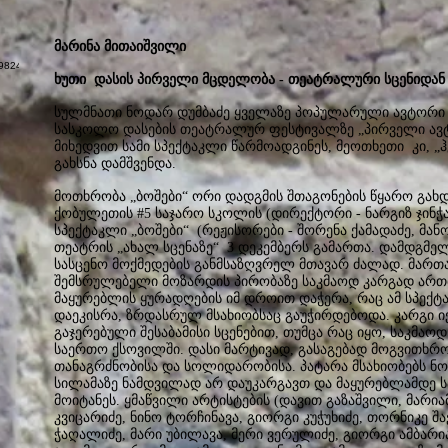
მარინა მითაიშვილი
ხუთი დასის პირველი მცდელობა - თეატრალური სცენიდან
სულმნათი ნოდარ დუმბაძე ყველაზე პოპულარული ავტორი 
სასკოლო დასების თეატრალურ ფესტივალზე „პირველი ავტ
მიხედვით სამი სპექტაკლი წარმოადგინეს, მეოთხეთი კი, 
გახსნა დამშვენდა.
მოთხრობა „ბოშები“ ორი დადგმის შთაგონების წყარო გახდ
ქობულეთის #5 საჯარო სკოლის (დირექტორი - ნარგიზ ჯინჭ
სპექტაკლი „ბოშები“ (რეჟისორები - შორენა ქამადაძე, მან
თეატრის „ახალ სცენაზე“ 3 დეკემბერს გამართა. დამდგმე
სასცენო მოქმედების განმსაზღვრელ მთავარ ძალად. მა
შემსრულებელი მოზარდის პირობაზე საკმაოდ კარგად ართმე
მაყურებლის ყურადღების იმ დროით დაჭერა, რაც ამ სპექ
დაეკისრა, ზრდასრულ მსახიობსაც გაუჭირდებოდა. კარგი 
გაჯერებული შესაბამისი სცენებით, თუმცა რაც იყო, საკმა
საერთო ქსოვილში. დასი მარტივად, გასაგებად მოგვითხრო
თანაგრძნობისა და სოლიდარობისა. პატარა მსახიობებს ნო
სილამაზე ნამდვილად არ დაუკარგავთ და მაყურებლამდე 
მოიტანეს. ყმაწვილი არტისტების (დავით გაზაშვილი, მარიამ
კვიცარიძე, ნინო ტორჩინავა, გიორგი კუჭუხიძე, თორნიკე შა
ჭაღალიძე, მარი უბილავა, მერი ვერულიძე, გიორგი ამბარი