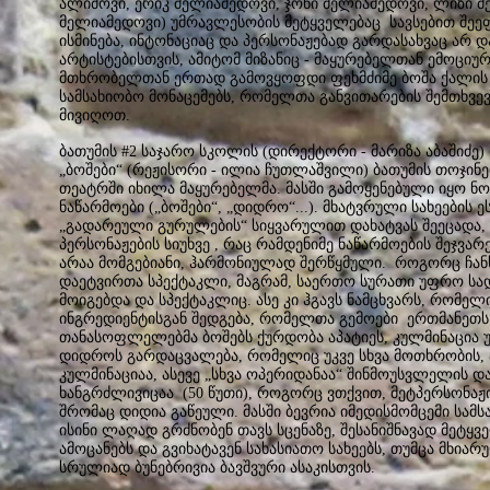
ალიმოვი, ერიკ მელიამედოვი, ჯონი მელიამედოვი, ლიზი 
მელიამედოვი) უმრავლესობის მეტყველებაც სავსებით შე
ისმინება, ინტონაციაც და პერსონაჟებად გარდასახვაც არ და
არტისტებისთვის, ამიტომ მიზანიც - მაყურებელთან ემოციურ
მთხრობელთან ერთად გამოვყოფდი ფეხმძიმე ბოშა ქალი
სამსახიობო მონაცემებს, რომელთა განვითარების შემთხვევ
მივიღოთ.
ბათუმის #2 საჯარო სკოლის (დირექტორი - მარიზა აბაშიძე)
„ბოშები“ (რეჟისორი - ილია ჩუთლაშვილი) ბათუმის თოჯინ
თეატრში იხილა მაყურებელმა. მასში გამოყენებული იყო ნო
ნაწარმოები („ბოშები“, „დიდრო“...). მხატვრული სახეების
„გადარეული გურულების“ სიყვარულით დახატვას შეეცადა,
პერსონაჟების სიუხვე , რაც რამდენიმე ნაწარმოების შეჯვარ
არაა მომგებიანი, ჰარმონიულად შერწყმული. როგორც ჩან
დაეტვირთა სპექტაკლი, მაგრამ, საერთო სურათი უფრო ს
მოიგებდა და სპექტაკლიც. ასე კი ჰგავს ნამცხვარს, რომელ
ინგრედიენტისგან შედგება, რომელთა გემოები ერთმანეთს 
თანასოფლელებმა ბოშებს ქურდობა აპატიეს, კულმინაცია უ
დიდროს გარდაცვალება, რომელიც უკვე სხვა მოთხრობის, ა
კულმინაციაა, ასევე „სხვა ოპერიდანაა“ შინმოუსვლელის დ
ხანგრძლივიცაა (50 წუთი), როგორც ვთქვით, მეტპერსონაჟი
შრომაც დიდია გაწეული. მასში ბევრია იმედისმომცემი სამს
ისინი ლაღად გრძნობენ თავს სცენაზე, შესანიშნავად მეტყ
ამოცანებს და გვიხატავენ სახასიათო სახეებს, თუმცა მხია
სრულიად ბუნებრივია ბავშვური ასაკისთვის.