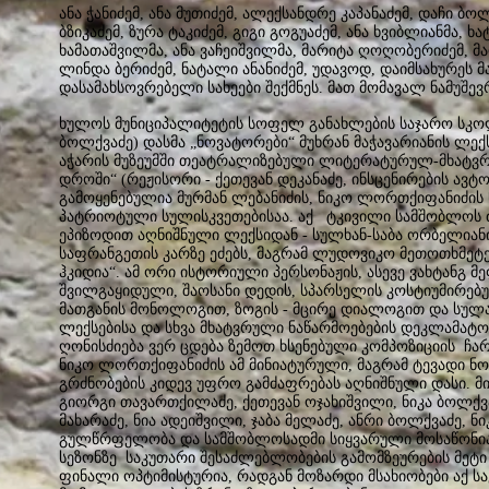
ანა ჭანიძემ, ანა მუთიძემ, ალექსანდრე კაპანაძემ, დაჩი ბ
ბზიკაძემ, ზურა ტაკიძემ, გიგი გოგუაძემ, ანა ხვიბლიანმა, ხა
ხამათაშვილმა, ანა ვაჩეიშვილმა, მარიტა ღოღობერიძემ, მა
ლინდა ბერიძემ, ნატალი ანანიძემ, უდავოდ, დაიმსახურეს 
დასამახსოვრებელი სახეები შექმნეს. მათ მომავალ ნამუშ
ხულოს მუნიციპალიტეტის სოფელ განახლების საჯარო სკო
ბოლქვაძე) დასმა „ნოვატორები“ მუხრან მაჭავარიანის ლექ
აჭარის მუზეუმში თეატრალიზებული ლიტერატურულ-მხატვრ
დროში“ (რეჟისორი - ქეთევან დეკანაძე, ინსცენირების ავტო
გამოყენებულია მურმან ლებანიძის, ნიკო ლორთქიფანიძის ნ
პატრიოტული სულისკვეთებისაა. აქ ტკივილი სამშობლოს 
ეპიზოდით აღნიშნული ლექსიდან - სულხან-საბა ორბელიანი
საფრანგეთის კარზე ეძებს, მაგრამ ლუდოვიკო მეთოთხმეტეს
ჰკიდია“. ამ ორი ისტორიული პერსონაჟის, ასევე ვახტანგ 
შვილგაყიდული, შაოსანი დედის, სპარსელის კოსტიუმირე
მათგანის მონოლოგით, ზოგის - მცირე დიალოგით და სულ
ლექსებისა და სხვა მხატვრული ნაწარმოებების დეკლამატ
ღონისძიება ვერ ცდება ზემოთ ხსენებული კომპოზიციის ჩა
ნიკო ლორთქიფანიძის ამ მინიატურული, მაგრამ ტევადი 
გრძნობების კიდევ უფრო გამძაფრებას აღნიშნული დასი. მი
გიორგი თავართქილაძე, ქეთევან ოჯახიშვილი, ნიკა ბოლქვ
მახარაძე, ნია ადეიშვილი, ჯაბა მელაძე, ანრი ბოლქვაძე, ნ
გულწრფელობა და სამშობლოსადმი სიყვარული მოსაწონია, 
სეზონზე საკუთარი შესაძლებლობების გამომზეურების მეტი 
ფინალი ოპტიმისტურია, რადგან მოზარდი მსახიობები აქ 