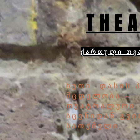
THEA
ქართული თე
ხუთი დასის 
მცდელობა -
თეატრალური
სცენიდან გვ
სათქმელი