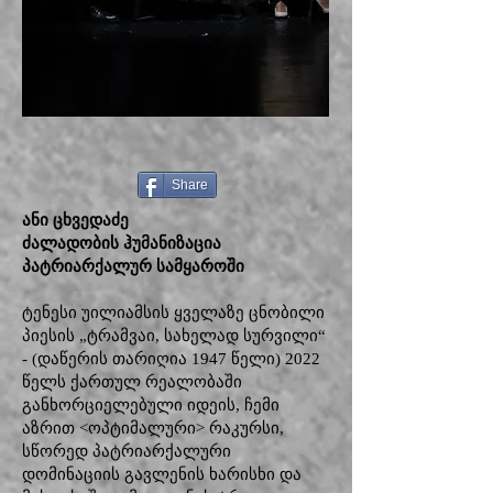
Share
ანი ცხვედაძე
ძალადობის ჰუმანიზაცია
პატრიარქალურ სამყაროში
ტენესი უილიამსის ყველაზე ცნობილი
პიესის „ტრამვაი, სახელად სურვილი“
- (დაწერის თარიღია 1947 წელი) 2022
წელს ქართულ რეალობაში
განხორციელებული იდეის, ჩემი
აზრით <ოპტიმალური> რაკურსი,
სწორედ პატრიარქალური
დომინაციის გავლენის ხარისხი და