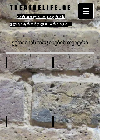
THEATRELIFE.GE
ქართული თეატრის
ელექტრონული არქივი
ქუთაისის თოჯინების თეატრი
ზოგადი ინფორმაცია
ისტორია
შენობა
რეპერტუარი