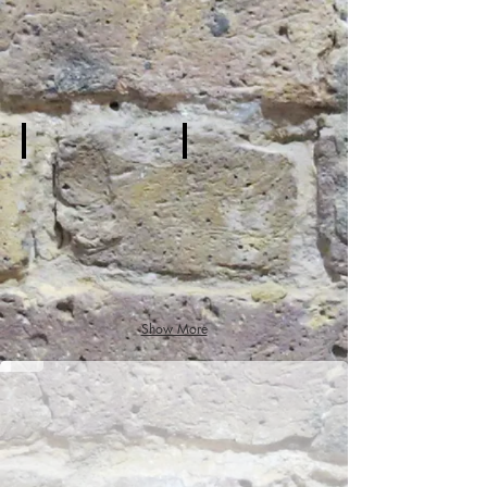
დარბაზი
სცენა
წიქარა
Show More