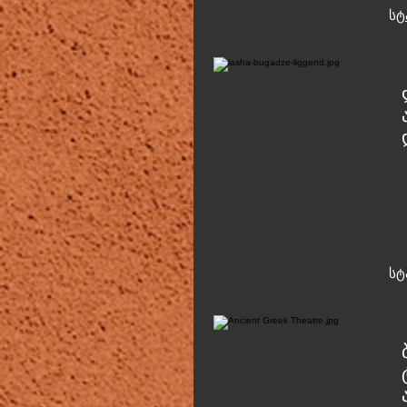
ს
ტ
ს
ტ